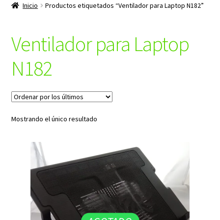
productos
Inicio
Productos etiquetados “Ventilador para Laptop N182”
hijo
Ventilador para Laptop
N182
Mostrando el único resultado