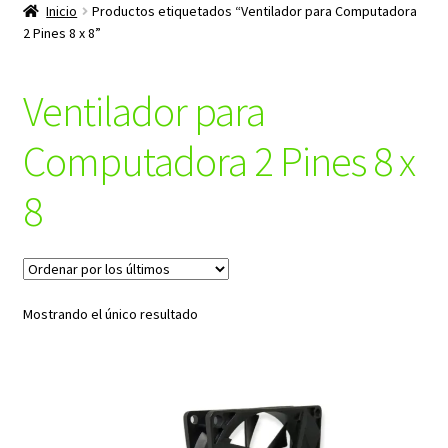
productos
Inicio
Productos etiquetados “Ventilador para Computadora
hijo
2 Pines 8 x 8”
Ventilador para
Computadora 2 Pines 8 x
8
Mostrando el único resultado