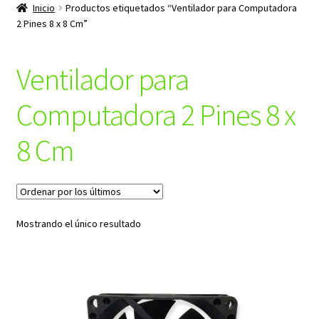
productos
Inicio
Productos etiquetados “Ventilador para Computadora
hijo
2 Pines 8 x 8 Cm”
Ventilador para
Computadora 2 Pines 8 x
8 Cm
Mostrando el único resultado