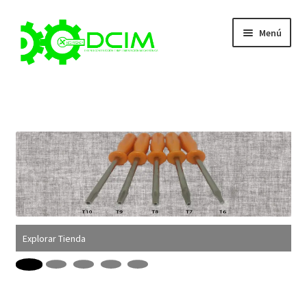
Ir
Ir
Menú
a
al
la
contenido
navegación
Quienes Somos
Tienda
Contacto
Carrito
Expandi
Categorías
Explorar Tienda
¡
el
menú
Expandi
Mi cuenta
hijo
el
Búsqueda
menú
de