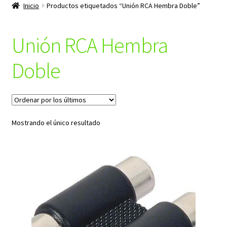
productos
Inicio
Productos etiquetados “Unión RCA Hembra Doble”
hijo
Unión RCA Hembra
Doble
Mostrando el único resultado