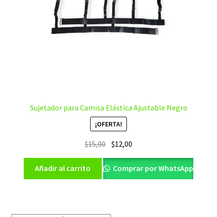
Sujetador para Camisa Elástica Ajustable Negro
¡OFERTA!
El
El
$
15,00
$
12,00
precio
precio
original
actual
Añadir al carrito
Comprar por WhatsApp
era:
es:
$15,00.
$12,00.