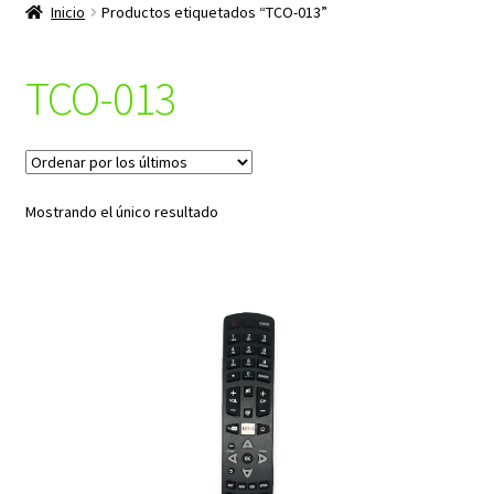
productos
Inicio
Productos etiquetados “TCO-013”
hijo
TCO-013
Mostrando el único resultado