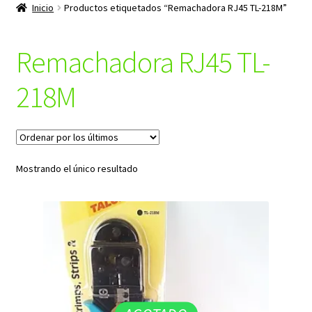
productos
Inicio
Productos etiquetados “Remachadora RJ45 TL-218M”
hijo
Remachadora RJ45 TL-
218M
Mostrando el único resultado