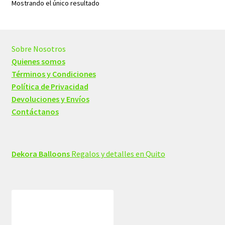
Mostrando el único resultado
se
pueden
elegir
en
Sobre Nosotros
la
Quienes somos
página
Términos y Condiciones
de
Política de Privacidad
producto
Devoluciones y Envíos
Contáctanos
Dekora Balloons
Regalos y detalles en Quito