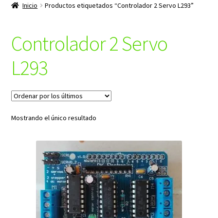
productos
Inicio
Productos etiquetados “Controlador 2 Servo L293”
hijo
Controlador 2 Servo
L293
Mostrando el único resultado