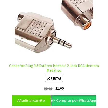
Conector Plug 3.5 Estéreo Macho a 2 Jack RCA Hembra
Metálico
¡OFERTA!
El
El
$
1,20
$
1,00
precio
precio
original
actual
Añadir al carrito
Comprar por WhatsApp
era:
es: