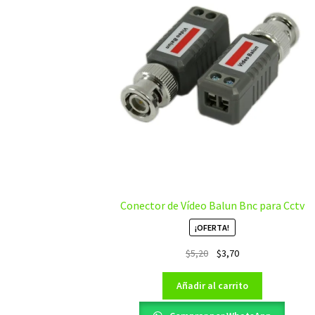
Conector de Vídeo Balun Bnc para Cctv
¡OFERTA!
El
El
$
5,20
$
3,70
precio
precio
original
actual
Añadir al carrito
era:
es:
$5,20.
$3,70.