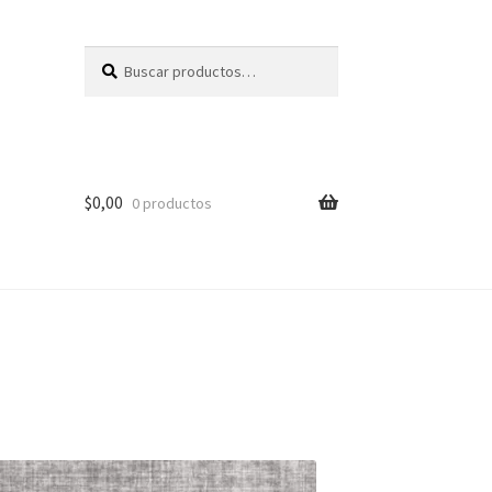
Buscar
Buscar
por:
$
0,00
0 productos