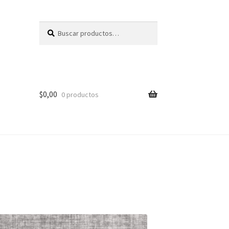
Buscar
Buscar
por:
$
0,00
0 productos