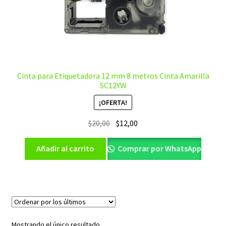
Cinta para Etiquetadora 12 mm 8 metros Cinta Amarilla
SC12YW
¡OFERTA!
El
El
$
20,00
$
12,00
precio
precio
original
actual
Añadir al carrito
Comprar por WhatsApp
era:
es:
$20,00.
$12,00.
Mostrando el único resultado