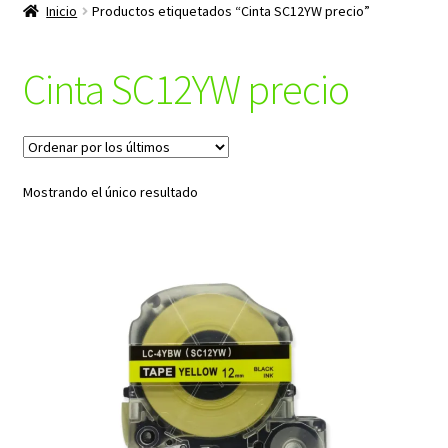
productos
Inicio
Productos etiquetados “Cinta SC12YW precio”
hijo
Cinta SC12YW precio
Mostrando el único resultado