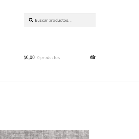
Buscar
Buscar
por:
$
0,00
0 productos