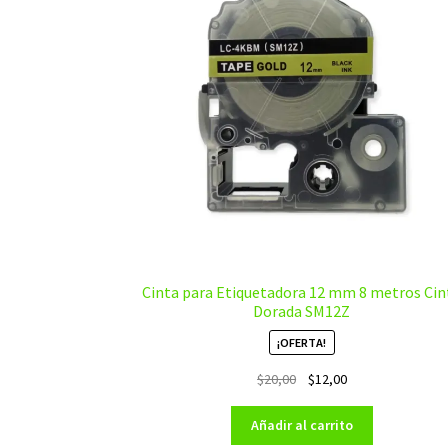
Cinta para Etiquetadora 12 mm 8 metros Cin
Dorada SM12Z
¡OFERTA!
El
El
$
20,00
$
12,00
precio
precio
original
actual
Añadir al carrito
era:
es: