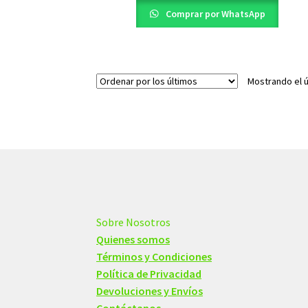
$20,00.
$12,00.
Comprar por WhatsApp
Mostrando el ú
Sobre Nosotros
Quienes somos
Términos y Condiciones
Política de Privacidad
Devoluciones y Envíos
Contáctanos