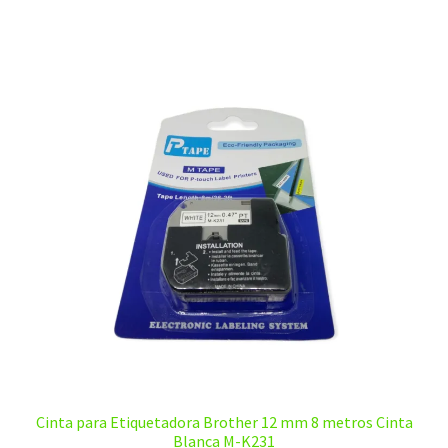
$15,00.
$10,00.
Cinta para Etiquetadora Brother 12 mm 8 metros Cinta
Blanca M-K231