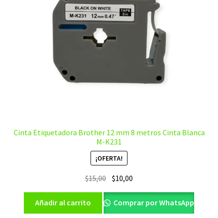
Cinta Etiquetadora Brother 12 mm 8 metros Cinta Blanca
M-K231
¡OFERTA!
El
El
$
15,00
$
10,00
precio
precio
original
actual
Añadir al carrito
Comprar por WhatsApp
era:
es: