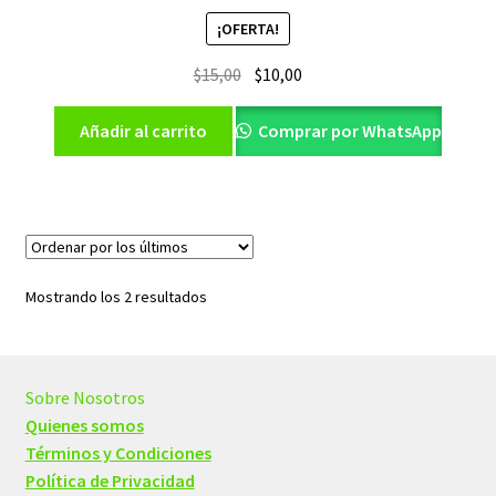
¡OFERTA!
El
El
$
15,00
$
10,00
precio
precio
original
actual
Añadir al carrito
Comprar por WhatsApp
era:
es:
$15,00.
$10,00.
Ordenado
Mostrando los 2 resultados
por
los
últimos
Sobre Nosotros
Quienes somos
Términos y Condiciones
Política de Privacidad