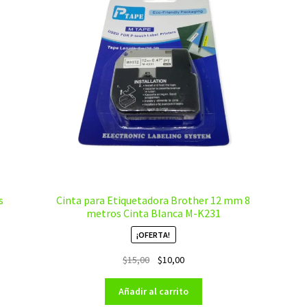
s
Cinta para Etiquetadora Brother 12 mm 8
metros Cinta Blanca M-K231
¡OFERTA!
El
El
$
15,00
$
10,00
precio
precio
original
actual
Añadir al carrito
era:
es: