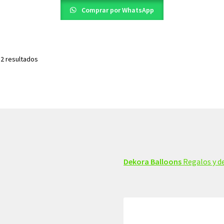
$15,00.
$10,00.
Comprar por WhatsApp
Ordenado
 2 resultados
por
los
últimos
Dekora Balloons
Regalos y de