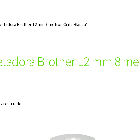
uetadora Brother 12 mm 8 metros Cinta Blanca”
uetadora Brother 12 mm 8 met
Ordenado
 2 resultados
por
los
últimos