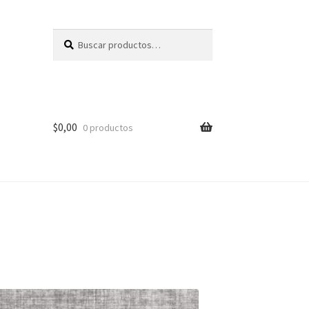
Buscar
Buscar
por:
$
0,00
0 productos