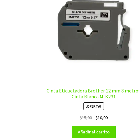
Cinta Etiquetadora Brother 12 mm 8 metro
Cinta Blanca M-K231
¡OFERTA!
El
El
$
15,00
$
10,00
precio
precio
original
actual
Añadir al carrito
era:
es: