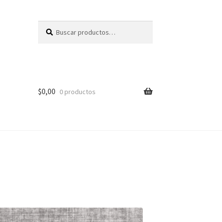
Buscar
Buscar
por:
$
0,00
0 productos