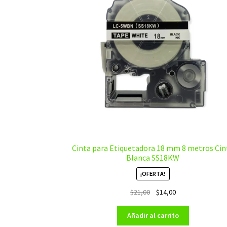
Cinta para Etiquetadora 18 mm 8 metros Cin
Blanca SS18KW
¡OFERTA!
El
El
$
21,00
$
14,00
precio
precio
original
actual
Añadir al carrito
era:
es: