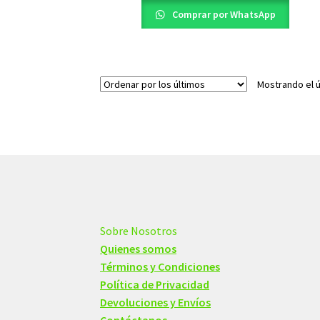
$21,00.
$14,00.
Comprar por WhatsApp
Mostrando el ú
Sobre Nosotros
Quienes somos
Términos y Condiciones
Política de Privacidad
Devoluciones y Envíos
Contáctanos