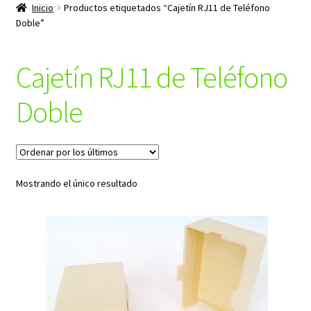
productos
Inicio
Productos etiquetados “Cajetín RJ11 de Teléfono
hijo
Doble”
Cajetín RJ11 de Teléfono
Doble
Mostrando el único resultado