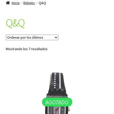
productos
Inicio
Relojes
Q&Q
hijo
Q&Q
Ordenado
Mostrando los 7 resultados
por
los
últimos
AGOTADO