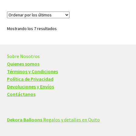
múltiples
variantes.
Las
opciones
Ordenado
Mostrando los 7 resultados
se
por
pueden
los
elegir
últimos
en
Sobre Nosotros
la
Quienes somos
página
Términos y Condiciones
de
Política de Privacidad
producto
Devoluciones y Envíos
Contáctanos
Dekora Balloons
Regalos y detalles en Quito